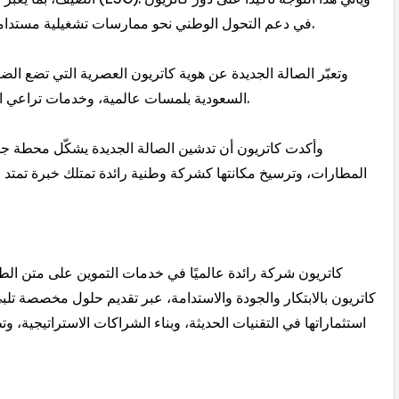
في دعم التحول الوطني نحو ممارسات تشغيلية مستدامة، تُعزز كفاءة الأعمال وترتقي بمعايير الضيافة في المملكة.
وتعبّر الصالة الجديدة عن هوية كاتريون العصرية التي تضع ا
السعودية بلمسات عالمية، وخدمات تراعي احتياجات المسافرين وتمنحهم تجربة سفر أكثر راحة وتفاعلاً.
وأكدت كاتريون أن تدشين الصالة الجديدة يشكّل محطة جد
المطارات، وترسيخ مكانتها كشركة وطنية رائدة تمتلك خبرة تمتد ،
كاتريون شركة رائدة عالميًا في خدمات التموين على متن الطائ
كاتريون بالابتكار والجودة والاستدامة، عبر تقديم حلول مخصصة تل
استثماراتها في التقنيات الحديثة، وبناء الشراكات الاستراتيجية، 