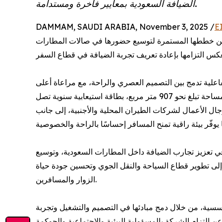
الضيافة السعودية بمعايير فاخرة ومستدامة.
DAMMAM, SAUDI ARABIA, November 3, 2025 /
E
 ضمن خططها المستمرة لتوسيع حضورها في صالات المطارات
علية تدمج بين التصميم العصري والراحة، مع مراعاة أعلى
معايير الجودة والتميّز في التشغيل والخدمة. وتمتد الصالة على مساحة تبلغ نحو 907 متر مربع، بطاقة استيعابية سنوية تصل
ة رجال الأعمال لشركات الطيران المحلية والأجنبية، إلى جانب
ن في تعزيز تجارب الضيافة داخل المطارات السعودية، وتوسيع
ماشى مع مستهدفات رؤية المملكة 2030 الهادفة إلى تطوير قطاع السياحة والنقل الجوي وتحسين جودة حياة
الزوار والمسافرين.
مؤسسية، من خلال دمج مبادئها في التصميم والتشغيل وتجربة
الضيف، بما يعبّر عن التزام الشركة بالمسؤولية البيئية والاجتماعية والحوكمة (ESG). ى دور كاتريون