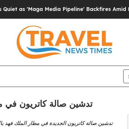
s 'Maga Media Pipeline' Backfires Amid Rumors T
تدشين صالة كاتريون في مط
تدشين صالة كاتريون الجديدة في مطار الملك فهد بال