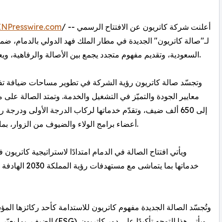
INPresswire.com
/ -- أعلنت شركة كاتريون عن الافتتاح الرسمي
لـ"صالة كاتريون" الجديدة في مطار الملك فهد الدولي بالدمام،
السعودية، وتقديم مفهوم متجدد يجمع بين الأصالة والرفاهية، ويعكس التزامها بإعادة تعريف تجربة الضيافة في قطاع السفر.
وتجسّد صالة كاتريون رؤية الشركة في تطوير مساحات ضيافة تفا
إلى 650 ألف ضيف، وتقدّم خدماتها لركاب الدرجة الأولى ودرج
أعضاء برامج الولاء والضيوف من الزوار، بما يوفّر بيئة راقية تمنح المسافر إحساسًا بالراحة والخصوصية.
ويأتي افتتاح الصالة في الدمام امتدادًا لاستراتيجية كاتريو
خدماتها بما يت
وتُجسّد الصالة الجديدة مفهوم كاتريون للاستدامة كأحد ركائزها ال
ويأتي هذا التوجه تأكيدًا عل